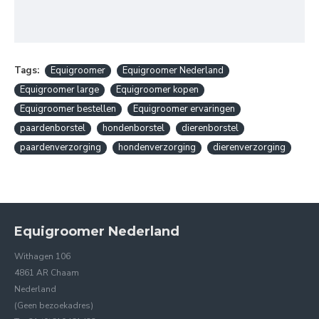
Tags:
Equigroomer
Equigroomer Nederland
Equigroomer large
Equigroomer kopen
Equigroomer bestellen
Equigroomer ervaringen
paardenborstel
hondenborstel
dierenborstel
paardenverzorging
hondenverzorging
dierenverzorging
Equigroomer Nederland
Withagen 106
4861 AR Chaam
Nederland
(Geen bezoekadres)