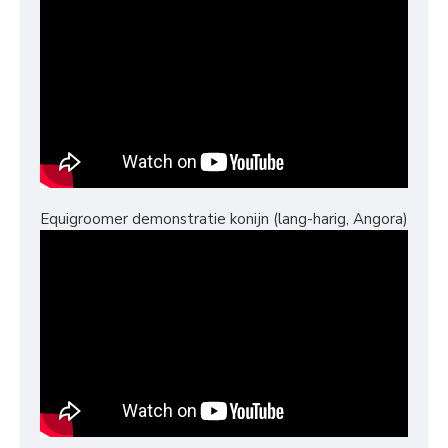
Equigroomer demonstratie konijn (lang-harig, Angora)