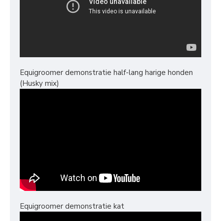
Equigroomer demonstratie half-lang harige honden
(Husky mix)
Equigroomer demonstratie kat