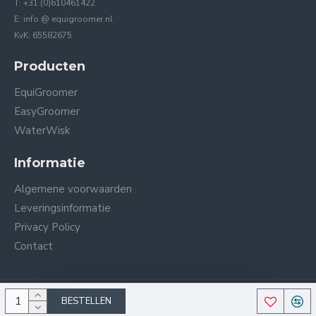
T: +31 (0)610461422
E: info @ equigroomer.nl
KvK: 65582675
Producten
EquiGroomer
EasyGroomer
WaterWisk
Informatie
Algemene voorwaarden
Leveringsinformatie
Privacy Policy
Contact
BESTELLEN
Copyright © 2024, Equigroomer Nederland, All Rights Reserved